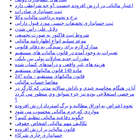
اعتبار مالیاتی در ارزش افزوده چیست ؟و چه شرایطی دارد
ثبت حسابداری صادرات
نرخ و نحوه پرداخت مالیات وکلا
ثبت حسابداری تخفیفات جنسی مورد قبول دارایی
دلایل علی راس شدن
شروط ثبت فاکتور به صورت تجمیعی
موعد تسلیم انواع اظهارنامه مالیاتی
مدارک لازم برای رسیدگی به دفاتر قانونی
تغییرات به وجود آمده در قانون مالیات های مستقیم
مقررات جدید مبادلات پولی بین بانکی
هزینه های غیر واقعی و درآمدهای کتمان شده
ماده 148 قانون مالیاتهای مستقیم
قانون مالیاتهای مستقیم - ماده 247
مفاصا حساب مالیاتی
آيا در هنگام محاسبه عيدي و پاداش سالانه مدتي كه كارگر در
مرخصي استعلاجي بوده نيز جزء سوابق وي منظور مي گردد
؟
نحوه اعتراض به اوراق مطالبه و برگ استرداد ارزش افزوده
مواردی که جرم مالیاتی محسوب می شود
چگونه دفاعیه مالیاتی تنظیم کنیم؟
تکالیف مهم مالیاتی اشخاص حقوقی
قانون مالیات بر ارزش افزوده
حسابداری جاری شرکاء