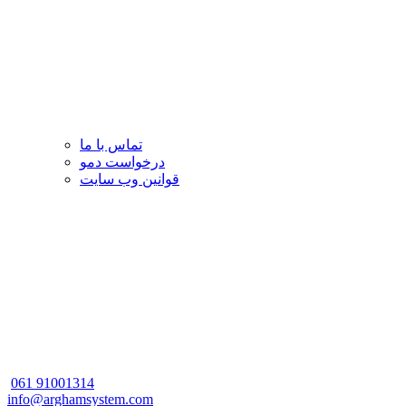
تماس با ما
درخواست دمو
قوانین وب سایت
061
91001314
info@arghamsystem.com