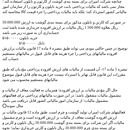
چنانچه شرکت امیران برای بسته بندی گوشت از کارتون و نایلون استفاده کند ؛
مجاز نمی باشد که مالیات پرداختی بابت خرید نایلون و کارتون را از سازمان امور
مالیاتی کشور استرداد کند؛ بلکه باید مالیات پرداختی را جزء قیمت کالا محاسبه کند.
در صورتی که کارتن و نایلون مذکور برای بسته بندی گوشت به ارزش 50.000.000
ریال بعلاوه 1.500.000 ریال مالیات بر ارزش افزوده خریداری شده باشد؛ثبت
حسابداری آن به صورت زیر می باشد:
خرید نایلون ۵۱۵۰۰۰۰۰
بانک ۵۱۵۰۰۰۰۰
توضیح:در چنین حالتی مودی می تواند طبق تبصره 4 ماده 17 قانون مالیات برارزش
افزوده مالیاتهای پرداختی را جزء هزینه های قابل قبول در مالیاتهای مستقیم
حساب کند.
تبصره 5 ماده 17- آن قسمت از مالیات های ارزش افزوده پرداختی موًدیان که طبق
مقررات این قانون قابل تهاتر یا استرداد نیست جزء هزینه های قابل قبول موضوع
مالیاتهای مستقیم محسوب می شود.
حال اگر موًدی مالیات بر ارزش افزوده؛ همزمان به فعالیت معاف از مالیات و
مشمول مالیات مشغول باشد؛ در این صورت مالیاتهای پرداختی برای فعالیتهای
مشمول مالیات؛ از سازمان امور مالیاتی کشور قابل دریافت می باشد.
⭕️مثال نمونه
فعالیتهای شرکت امیران تولید گوشت و چرم است. طبق ماده 12 قانون مالیات بر
ارزش افزوده گوشت معاف از مالیات بر ارزش افزوده است و چرم مشمول
مالیات.اگر این شرکت برای بسته بندی گوشت 50.000.000 ریال نایلون و کارتن و
برای بسته بندی چرم 30.000.000 ریال نایلون و کارتن خریداری نماید؛ نحوه