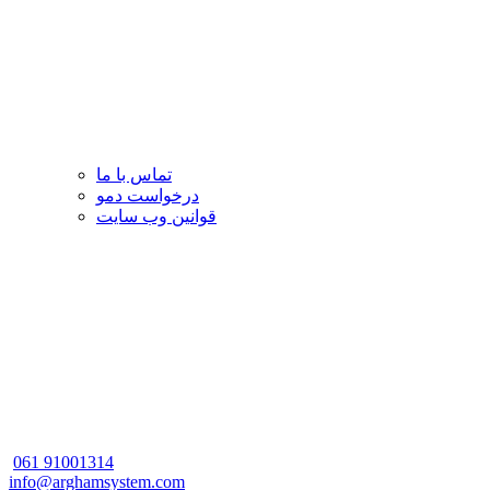
تماس با ما
درخواست دمو
قوانین وب سایت
061
91001314
info@arghamsystem.com