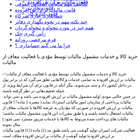
قانون مالیات بر ارزش افزوده
تکالیف مهم مالیاتی اشخاص حقوقی
قانون تجارت
قانون مالیات بر ارزش افزوده
قانون اداره کار
حسابداری جاری شرکاء
چند نکته مهم در نحوه نگهداری دفاتر
همه چیز در مورد تنخواه و تنخواه گردان
راس گیری چک
فرم مرخصی روزانه
چرا ما می گیم حسابداری ؟
خرید کالا و خدمات مشمول مالیات توسط موًدی با فعالیت معاف از
مالیات
✅خرید کالا و خدمات مشمول مالیات توسط موًدی با فعالیت معاف از مالیات
مالیات بر ارزش افزوده به تمامی خدمات و کالاهایی تعلق می‌گیرد که در برابر پول
در داخل کشور داد و ستد می‌شوند، مگر آنکه در قانون برای آن شرایط ویژه، از
جمله تخفیف‌هایی در نظر گرفته باشند.
در چنین حالتی مودی اولیه مشمول مالیات بر ارزش افزوده می باشد و نمی تواند
مالیات پرداختی از سازمان امور مالیاتی استرداد نماید.( تبصره 2 ماده17 قانون
مالیات بر ارزش افزوده در صورتی که موًدیان به عرضه کالاها یا خدمات معاف از
مالیات اشتغال داشته باشند و یا طبق مقررات این قانون مشمول مالیات نباشند؛
مالیات های پرداخت شده مربوط به کالاها یا خدمات مزبور مسترد نمی شود.)
مثال نمونه
فعالیت شرکت امیران تولید گوشت می باشد.طبق بند (2) ماده (12) قانون مالیات
بر ارزش افزوده؛تولید گوشت از مالیات بر ارزش افزوده معاف است.