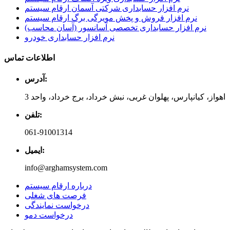
نرم افزار حسابداری شرکتی آسمان ارقام سیستم
نرم افزار فروش و پخش مویرگی برگ ارقام سیستم
نرم افزار حسابداری تخصصی آسانسور (آسان محاسب)
نرم افزار حسابداری خودرو
اطلاعات تماس
آدرس:
اهواز، کیانپارس، پهلوان غربی، نبش خرداد، برج خرداد، واحد 3
تلفن:
061-91001314
ایمیل:
info@arghamsystem.com
درباره ارقام سیستم
فرصت های شغلی
درخواست نمایندگی
درخواست دمو