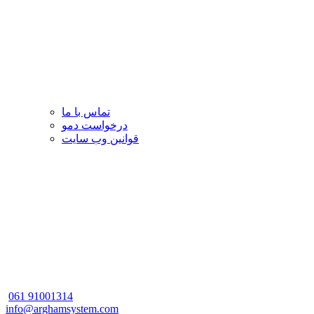
تماس با ما
درخواست دمو
قوانین وب سایت
061
91001314
info@arghamsystem.com