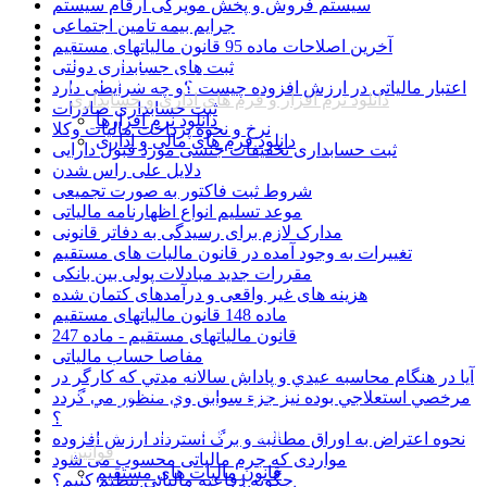
سیستم فروش و پخش مویرگی ارقام سیستم
جرایم بیمه تامین اجتماعی
همه
آخرین اصلاحات ماده 95 قانون مالیاتهای مستقیم
بخشنامه ها
ثبت های حسابداری دولتی
نرم افزار ارقام سیستم
اعتبار مالیاتی در ارزش افزوده چیست ؟و چه شرایطی دارد
دانلود نرم افزار و فرم های اداری و حسابداری
ثبت حسابداری صادرات
دانلود نرم افزارها
نرخ و نحوه پرداخت مالیات وکلا
دانلود فرم های مالی و اداری
ثبت حسابداری تخفیفات جنسی مورد قبول دارایی
دلایل علی راس شدن
شروط ثبت فاکتور به صورت تجمیعی
موعد تسلیم انواع اظهارنامه مالیاتی
مدارک لازم برای رسیدگی به دفاتر قانونی
تغییرات به وجود آمده در قانون مالیات های مستقیم
مقررات جدید مبادلات پولی بین بانکی
هزینه های غیر واقعی و درآمدهای کتمان شده
ماده 148 قانون مالیاتهای مستقیم
قانون مالیاتهای مستقیم - ماده 247
مفاصا حساب مالیاتی
آيا در هنگام محاسبه عيدي و پاداش سالانه مدتي كه كارگر در
مقالات حسابداری و مدیریتی
مرخصي استعلاجي بوده نيز جزء سوابق وي منظور مي گردد
اخبار حسابداری و اقتصادی
؟
آموزش های رایگان حسابداری
نحوه اعتراض به اوراق مطالبه و برگ استرداد ارزش افزوده
قوانین
مواردی که جرم مالیاتی محسوب می شود
قانون مالیات های مستقیم
چگونه دفاعیه مالیاتی تنظیم کنیم؟