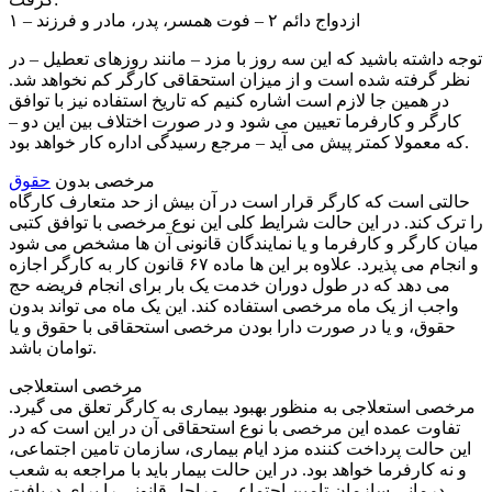
۱ – ازدواج دائم ۲ – فوت همسر، پدر، مادر و فرزند
توجه داشته باشید که این سه روز با مزد – مانند روزهای تعطیل – در
نظر گرفته شده است و از میزان استحقاقی کارگر کم نخواهد شد.
در همین جا لازم است اشاره کنیم که تاریخ استفاده نیز با توافق
کارگر و کارفرما تعیین می شود و در صورت اختلاف بین این دو –
که معمولا کمتر پیش می آید – مرجع رسیدگی اداره کار خواهد بود.
مرخصی بدون
حقوق
حالتی است که کارگر قرار است در آن بیش از حد متعارف کارگاه
را ترک کند. در این حالت شرایط کلی این نوع مرخصی با توافق کتبی
میان کارگر و کارفرما و یا نمایندگان قانونی آن ها مشخص می شود
و انجام می پذیرد. علاوه بر این ها ماده ۶۷ قانون کار به کارگر اجازه
می دهد که در طول دوران خدمت یک بار برای انجام فریضه حج
واجب از یک ماه مرخصی استفاده کند. این یک ماه می تواند بدون
حقوق، و یا در صورت دارا بودن مرخصی استحقاقی با حقوق و یا
توامان باشد.
مرخصی استعلاجی
مرخصی استعلاجی به منظور بهبود بیماری به کارگر تعلق می گیرد.
تفاوت عمده این مرخصی با نوع استحقاقی آن در این است که در
این حالت پرداخت کننده مزد ایام بیماری، سازمان تامین اجتماعی،
و نه کارفرما خواهد بود. در این حالت بیمار باید با مراجعه به شعب
درمانی سازمان تامین اجتماعی مراحل قانونی را برای دریافت