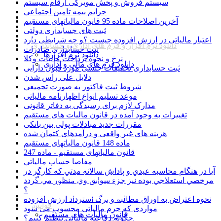
سیستم فروش و پخش مویرگی ارقام سیستم
جرایم بیمه تامین اجتماعی
همه
آخرین اصلاحات ماده 95 قانون مالیاتهای مستقیم
بخشنامه ها
ثبت های حسابداری دولتی
نرم افزار ارقام سیستم
اعتبار مالیاتی در ارزش افزوده چیست ؟و چه شرایطی دارد
دانلود نرم افزار و فرم های اداری و حسابداری
ثبت حسابداری صادرات
دانلود نرم افزارها
نرخ و نحوه پرداخت مالیات وکلا
دانلود فرم های مالی و اداری
ثبت حسابداری تخفیفات جنسی مورد قبول دارایی
دلایل علی راس شدن
شروط ثبت فاکتور به صورت تجمیعی
موعد تسلیم انواع اظهارنامه مالیاتی
مدارک لازم برای رسیدگی به دفاتر قانونی
تغییرات به وجود آمده در قانون مالیات های مستقیم
مقررات جدید مبادلات پولی بین بانکی
هزینه های غیر واقعی و درآمدهای کتمان شده
ماده 148 قانون مالیاتهای مستقیم
قانون مالیاتهای مستقیم - ماده 247
مفاصا حساب مالیاتی
آيا در هنگام محاسبه عيدي و پاداش سالانه مدتي كه كارگر در
مقالات حسابداری و مدیریتی
مرخصي استعلاجي بوده نيز جزء سوابق وي منظور مي گردد
اخبار حسابداری و اقتصادی
؟
آموزش های رایگان حسابداری
نحوه اعتراض به اوراق مطالبه و برگ استرداد ارزش افزوده
قوانین
مواردی که جرم مالیاتی محسوب می شود
قانون مالیات های مستقیم
چگونه دفاعیه مالیاتی تنظیم کنیم؟