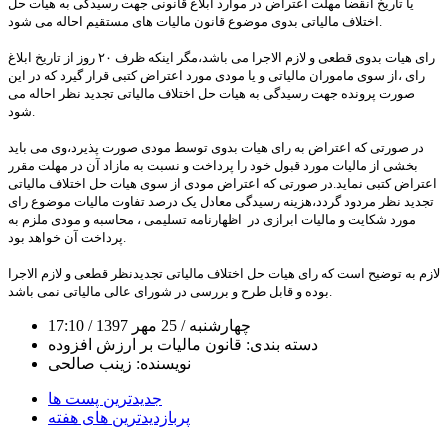
یا تاریخ انقضا مهلت اعتراض در موارد ابلاغ قانونی جهت رسیدگی به هیات حل
اختلاف مالیاتی بدوی موضوع قانون مالیات های مستقیم احاله می شود.
رای هیات بدوی قطعی و لازم الاجرا می باشد،مگر اینکه ظرف ۲۰ روز از تاریخ ابلاغ
رای ،از سوی ماموران مالیاتی و یا مودی مورد اعتراض کتبی قرار گیرد که در این
صورت پرونده جهت رسیدگی به هیات حل اختلاف مالیاتی تجدید نظر احاله می
شود.
در صورتی که اعتراض به رای هیات بدوی توسط مودی صورت پذیرد،وی می باید
بخشی از مالیات مورد قبول خود را پرداخت و نسبت به مازاد آن در مهلت مقرر
اعتراض کتبی نماید.در صورتی که اعتراض مودی از سوی هیات حل اختلاف مالیاتی
تجدید نظر مردود گردد،هزینه رسیدگی معادل یک درصد تفاوت مالیات موضوع رای
مورد شکایت و مالیات ابرازی در اظهارنامه تسلیمی ، محاسبه و مودی ملزم به
پرداخت آن خواهد بود.
لازم به توضیح است که رای هیات حل اختلاف مالیاتی تجدیدنظر قطعی و لازم الاجرا
بوده و قابل طرح و بررسی در شورای عالی مالیاتی نمی باشد.
چهارشنبه
/ 25 مهر 1397
/ 17:10
دسته بندی:
قانون مالیات بر ارزش افزوده
نویسنده:
زینب صالحی
جدیدترین پست ها
پربازدیدترین های هفته