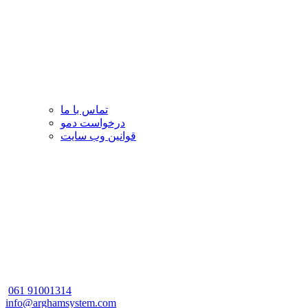
تماس با ما
درخواست دمو
قوانین وب سایت
061
91001314
info@arghamsystem.com