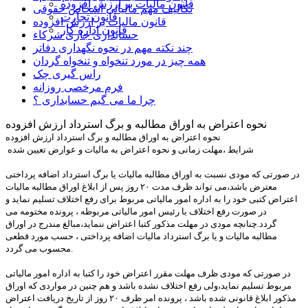
قانون مالیات بر ارزش افزوده
تکالیف مهم مالیاتی اشخاص حقوقی
قانون تجارت
قانون مالیات بر ارزش افزوده
قانون اداره کار
حسابداری جاری شرکاء
چند نکته مهم در نحوه نگهداری دفاتر
همه چیز در مورد تنخواه و تنخواه گردان
راس گیری چک
فرم مرخصی روزانه
چرا ما می گیم حسابداری ؟
نحوه اعتراض به اوراق مطالبه و برگ استرداد ارزش افزوده
نحوه اعتراض به اوراق مطالبه و برگ استرداد ارزش افزوده
شرایط ،مهلت زمانی و نحوه اعتراض به مالیات و عوارض تعیین شده
در صورتی که مودی نسبت به اوراق مطالبه مالیات یا برگ استرداد اضافه پرداختی
معترض باشد،می تواند ظرف مدت ۲۰ روز پس از ابلاغ اوراق مطالبه مالیات
اعتراض کتبی خود را به اداره امور مالیاتی مربوط برای رفع اختلاف تسلیم نماید و
در صورت رفع اختلاف با رئیس امور مالیاتی مربوطه ، پرونده مختومه می
گردد.چنانچه مودی در مهلت مذکور کتبا اعتراض ننماید،مبالغ مندرج در اوراق
مطالبه مالیات و یا برگ استرداد مالیات اضافه پرداختی ، حسب مورد قطعی
محسوب می گردد.
در صورتی که مودی ظرف مهلت مقرر اعتراض خود را کتبا به اداره امور مالیاتی
مربوط تسلیم نماید،ولی رفع اختلاف نشده باشد و هم چنین در مواردی که اوراق
مذکور ابلاغ قانونی شده باشد ، پرونده امر ظرف ۲۰ روز از تاریخ دریافت اعتراض