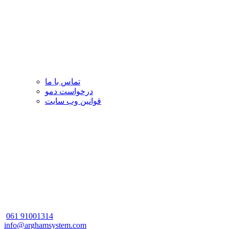
تماس با ما
درخواست دمو
قوانین وب سایت
061
91001314
info@arghamsystem.com