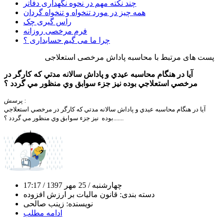
چند نکته مهم در نحوه نگهداری دفاتر
همه چیز در مورد تنخواه و تنخواه گردان
راس گیری چک
فرم مرخصی روزانه
چرا ما می گیم حسابداری ؟
پست های مرتبط با محاسبه پاداش مرخصی استعلاجی
آيا در هنگام محاسبه عيدي و پاداش سالانه مدتي كه كارگر در
مرخصي استعلاجي بوده نيز جزء سوابق وي منظور مي گردد ؟
پرسش :
آيا در هنگام محاسبه عيدي و پاداش سالانه مدتي كه كارگر در مرخصي استعلاجي
بوده نيز جزء سوابق وي منظور مي گردد ؟.......
چهارشنبه
/ 25 مهر 1397
/ 17:17
دسته بندی:
قانون مالیات بر ارزش افزوده
نویسنده:
زینب صالحی
ادامه مطلب