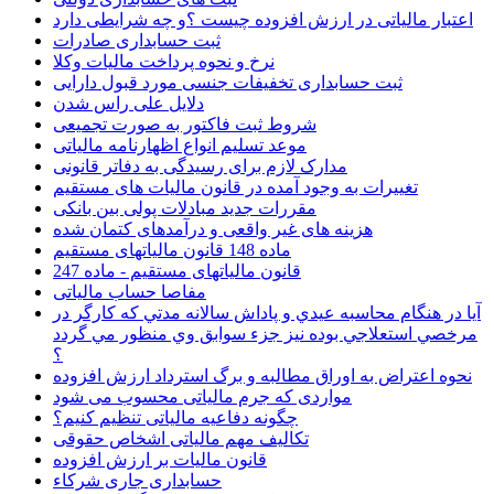
اعتبار مالیاتی در ارزش افزوده چیست ؟و چه شرایطی دارد
ثبت حسابداری صادرات
نرخ و نحوه پرداخت مالیات وکلا
ثبت حسابداری تخفیفات جنسی مورد قبول دارایی
دلایل علی راس شدن
شروط ثبت فاکتور به صورت تجمیعی
موعد تسلیم انواع اظهارنامه مالیاتی
مدارک لازم برای رسیدگی به دفاتر قانونی
تغییرات به وجود آمده در قانون مالیات های مستقیم
مقررات جدید مبادلات پولی بین بانکی
هزینه های غیر واقعی و درآمدهای کتمان شده
ماده 148 قانون مالیاتهای مستقیم
قانون مالیاتهای مستقیم - ماده 247
مفاصا حساب مالیاتی
آيا در هنگام محاسبه عيدي و پاداش سالانه مدتي كه كارگر در
مرخصي استعلاجي بوده نيز جزء سوابق وي منظور مي گردد
؟
نحوه اعتراض به اوراق مطالبه و برگ استرداد ارزش افزوده
مواردی که جرم مالیاتی محسوب می شود
چگونه دفاعیه مالیاتی تنظیم کنیم؟
تکالیف مهم مالیاتی اشخاص حقوقی
قانون مالیات بر ارزش افزوده
حسابداری جاری شرکاء