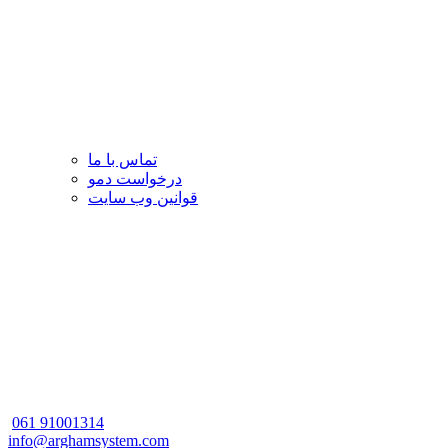
تماس با ما
درخواست دمو
قوانین وب سایت
061
91001314
info@arghamsystem.com