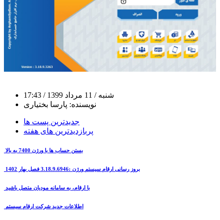
شنبه
/ 11 مرداد 1399
/ 17:43
نویسنده:
پارسا بختیاری
جدیدترین پست ها
پربازدیدترین های هفته
بستن حساب ها با ورژن 7400 به بالا
بروز رسانی ارقام سیستم ورژن :3.18.9.6946 فصل بهار 1402
با ارقام، به سامانه مودیان متصل باشید
اطلاعات جدید شرکت ارقام سیستم